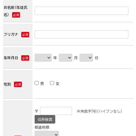
お名前(生徒氏
名)
必須
フリガナ
必須
生年月日
年
月
日
必須
男
女
性別
必須
〒
半角数字7桁(ハイフンなし)
都道府県