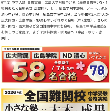
6年度 中学入試 合格実績：広島大学附属中34名（最終合格率57%・1
校舎あたり合格者数 広島県No.1）、広島学院中29名、ノートルダム
清心中27名、修道中31名、広島女学院中32名。全卒塾生の2人に1人が
広大附属・広島学院・ND清心のいずれかに合格（V17達成）。さらに
灘・開成・西大和など全国難関中学にも合格。 広島で中学受験塾を
お探しのご家庭は、まずは無料体験・説明会へ（宇品・翠町・皆
実）。