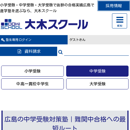
小学受験・中学受験・大学受験で抜群の合格実績広島で
採用情報
進学塾を選ぶなら、大木スクール
MENU
塾生専用
ログイン
ゲストさん
資料請求
小学受験
中学受験
中高一貫校中学生
大学受験
広島の中学受験対策塾｜難関中合格への最
短ルート