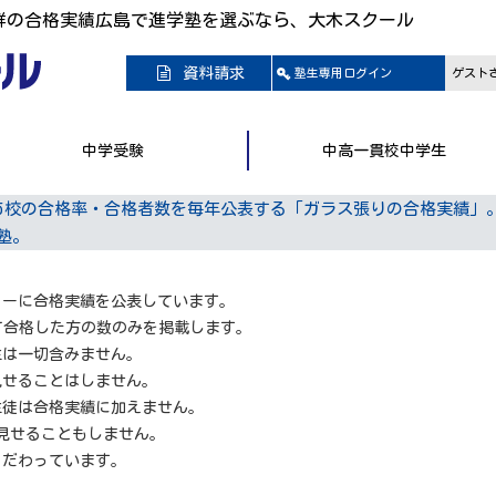
群の合格実績広島で進学塾を選ぶなら、大木スクール
資料請求
塾生専用
ログイン
ゲスト
中学受験
中高一貫校中学生
5校の合格率・合格者数を毎年公表する「ガラス張りの合格実績」
塾。
】
トーに合格実績を公表しています。
て合格した方の数のみを掲載します。
生は一切含みません。
見せることはしません。
生徒は合格実績に加えません。
見せることもしません。
こだわっています。