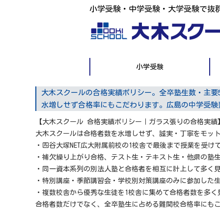
小学受験・中学受験・大学受験で抜
小学受験
大木スクールの合格実績ポリシー。全卒塾生数・主要
水増しせず合格率にもこだわります。広島の中学受験
【大木スクール 合格実績ポリシー｜ガラス張りの合格実績
大木スクールは合格者数を水増しせず、誠実・丁寧をモッ
・四谷大塚NET広大附属前校の1校舎で最後まで授業を受け
・補欠繰り上がり合格、テスト生・テキスト生・他県の塾
・同一資本系列の別法人塾と合格者を相互に計上して多く
・特別講座・季節講習会・学校別対策講座のみに参加した
・複数校舎から優秀な生徒を1校舎に集めて合格者数を多く
合格者数だけでなく、全卒塾生に占める難関校合格率にも