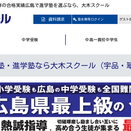
群の合格実績広島で進学塾を選ぶなら、大木スクール
資料請求
塾生専用
ログイン
ゲスト
中学受験
中高一貫校中学生
塾・進学塾なら大木スクール（宇品・