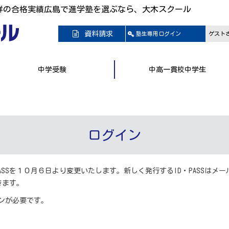
群の合格実績広島で進学塾を選ぶなら、大木スクール
資料請求
塾生専用
ログイン
ゲスト
中学受験
中高一貫校中学生
ログイン
ASSを１０月６日より変更いたします。新しく発行するID・PASSは
きます。
ンが必要です。