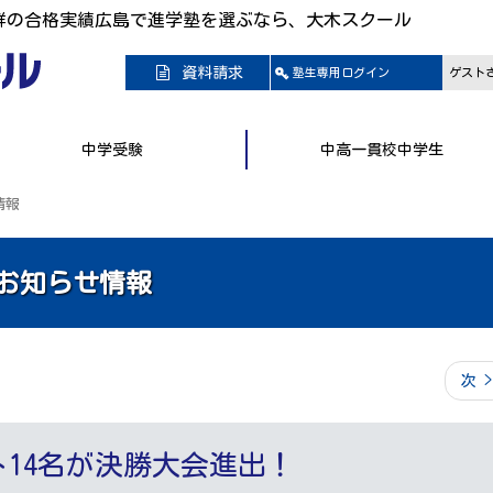
群の合格実績広島で進学塾を選ぶなら、大木スクール
資料請求
塾生専用
ログイン
ゲスト
中学受験
中高一貫校中学生
情報
お知らせ情報
次 >
14名が決勝大会進出！