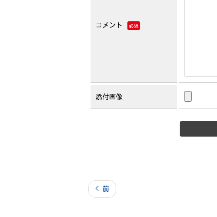
コメント
必須
添付画像
< 前