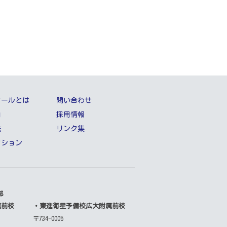
クールとは
問い合わせ
内
採用情報
法
リンク集
クション
部
属前校
・東進衛星予備校広大附属前校
〒734-0005