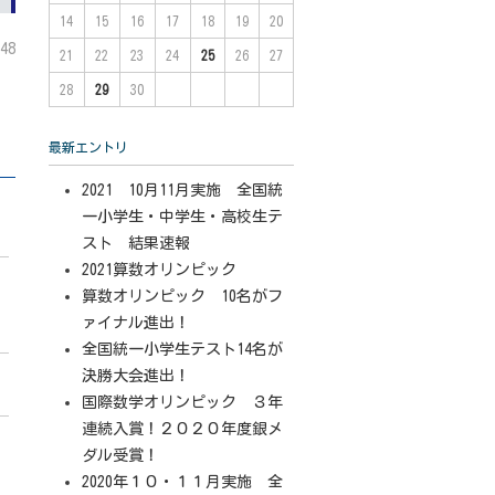
14
15
16
17
18
19
20
48
21
22
23
24
25
26
27
28
29
30
最新エントリ
2021 10月11月実施 全国統
一小学生・中学生・高校生テ
スト 結果速報
2021算数オリンピック
算数オリンピック 10名がフ
ァイナル進出！
全国統一小学生テスト14名が
決勝大会進出！
国際数学オリンピック ３年
連続入賞！２０２０年度銀メ
ダル受賞！
2020年１０・１１月実施 全