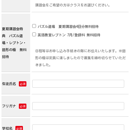
講習会をご希望の方はクラスをお選びください。
パズル道場 夏期講習会4回分無料招待
夏期講習会特
英語教室レプトン 7月/登録料 無料招待
典 パズル道
場・レプトン・
図形の極 無料
日程等はお申し込み手続きの際にお伝えいたします。※図
招待
形の極は定員に達しましたので募集を締め切らせていただ
きました。
生徒氏名
必須
フリガナ
必須
学校名
必須