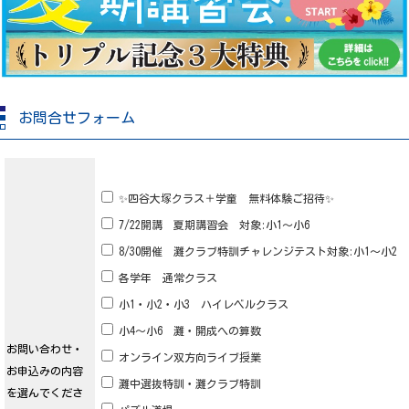
お問合せフォーム
✨四谷大塚クラス＋学童 無料体験ご招待✨
7/22開講 夏期講習会 対象:小1～小6
8/30開催 灘クラブ特訓チャレンジテスト対象:小1～小2
各学年 通常クラス
小1・小2・小3 ハイレベルクラス
小4～小6 灘・開成への算数
お問い合わせ・
オンライン双方向ライブ授業
お申込みの内容
灘中選抜特訓・灘クラブ特訓
を選んでくださ