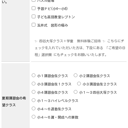
パズル道場
い。
予習ナビ(小4～小6)
子ども英語教室レプトン
玉井式 図形の極み
✨ 四谷大塚クラス＋学童 無料体験ご招待 ✨ こちらにチ
ェックを入れていただいた方は、下段にある 「ご希望の日
程」選択欄 にもチェックをお願いいたします。
小１講習会生クラス
小２講習会生クラス
小３講習会生１クラス
小３講習会生２クラス
小４講習会生クラス
小１～３四谷大塚クラス
夏期講習会の希
小１～３ハイレベルクラス
望クラス
小４～６通塾生クラス
小４～６灘・開成への算数