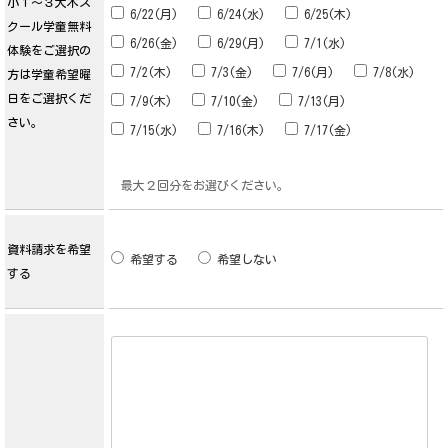
小１～３大木ス
6/22(月)
6/24(水)
6/25(木)
クール学童無料
6/26(金)
6/29(月)
7/1(水)
体験をご選択の
7/2(木)
7/3(金)
7/6(月)
7/8(水)
方は学童希望曜
日をご選択くだ
7/9(木)
7/10(金)
7/13(月)
さい。
7/15(水)
7/16(木)
7/17(金)
最大２回分をお選びください。
資料請求を希望
希望する
希望しない
する