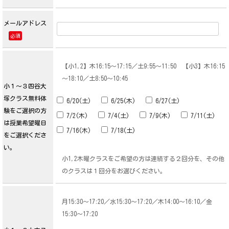
メールアドレス
必須
【小1,2】木16:15～17:15／土9:55～11:50 【小3】木16:15
～18:10／土8:50～10:45
小１～３四谷大
塚クラス無料体
6/20(土)
6/25(木)
6/27(土)
験をご選択の方
7/2(木)
7/4(土)
7/9(木)
7/11(土)
は授業希望曜日
7/16(木)
7/18(土)
をご選択くださ
い。
小1,2木曜クラスをご希望の方は連続する２回分を、その他
のクラスは１回分をお選びください。
月15:30～17:20／水15:30～17:20／木14:00～16:10／金
15:30～17:20