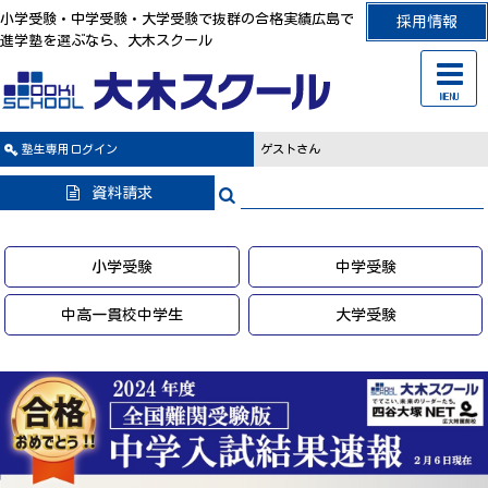
小学受験・中学受験・大学受験で抜群の合格実績広島で
採用情報
進学塾を選ぶなら、大木スクール
MENU
塾生専用
ログイン
ゲストさん
資料請求
小学受験
中学受験
中高一貫校中学生
大学受験