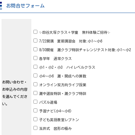
お問合せフォーム
✨四谷大塚クラス＋学童 無料体験ご招待✨
7/22開講 夏期講習会 対象:小1～小6
8/30開催 灘クラブ特訓チャレンジテスト対象:小1～小2
各学年 通常クラス
小1・小2・小3 ハイレベルクラス
小4～小6 灘・開成への算数
お問い合わせ・
オンライン双方向ライブ授業
お申込みの内容
灘中選抜特訓・灘クラブ特訓
を選んでくださ
パズル道場
い。
予習ナビ(小4～小6)
子ども英語教室レプトン
玉井式 図形の極み