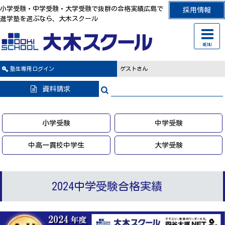
小学受験・中学受験・大学受験で抜群の合格実績広島で
採用情報
進学塾を選ぶなら、大木スクール
MENU
塾生専用
ログイン
ゲストさん
資料請求
小学受験
中学受験
中高一貫校中学生
大学受験
2024中学受験合格実績