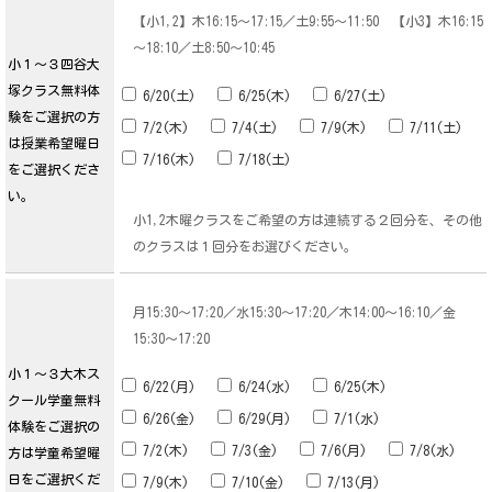
【小1,2】木16:15～17:15／土9:55～11:50 【小3】木16:15
～18:10／土8:50～10:45
小１～３四谷大
塚クラス無料体
6/20(土)
6/25(木)
6/27(土)
験をご選択の方
7/2(木)
7/4(土)
7/9(木)
7/11(土)
は授業希望曜日
7/16(木)
7/18(土)
をご選択くださ
い。
小1,2木曜クラスをご希望の方は連続する２回分を、その他
のクラスは１回分をお選びください。
月15:30～17:20／水15:30～17:20／木14:00～16:10／金
15:30～17:20
小１～３大木ス
6/22(月)
6/24(水)
6/25(木)
クール学童無料
6/26(金)
6/29(月)
7/1(水)
体験をご選択の
7/2(木)
7/3(金)
7/6(月)
7/8(水)
方は学童希望曜
日をご選択くだ
7/9(木)
7/10(金)
7/13(月)