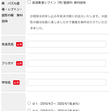
英語教室レプトン 7月/登録料 無料招待
典 パズル道
場・レプトン・
図形の極 無料
日程等はお申し込み手続きの際にお伝えいたします。※図
招待
形の極は定員に達しましたので募集を締め切らせていただ
きました。
生徒氏名
必須
フリガナ
必須
学校名
必須
小１（2019/4/2～ 2020/4/1生まれ）
小２（2018/4/2～ 2019/4/1生まれ）