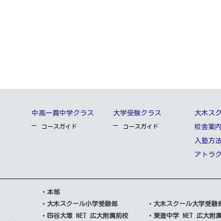
中高一貫中学クラス
大学受験クラス
大木ス
コースガイド
コースガイド
校舎案
入塾方
アトラ
・本部
・大木スクール小学受験部
・大木スクール大学受験
・四谷大塚 NET 広大附属前校
・東進中学 NET 広大附