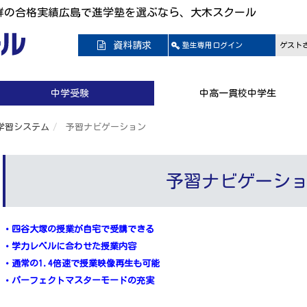
群の合格実績広島で進学塾を選ぶなら、大木スクール
資料請求
塾生専用
ログイン
ゲスト
中学受験
中高一貫校中学生
の学習システム
予習ナビゲーション
予習ナビゲーシ
・四谷大塚の授業が自宅で受講できる
・学力レベルに合わせた授業内容
・通常の1.4倍速で授業映像再生も可能
・パーフェクトマスターモードの充実