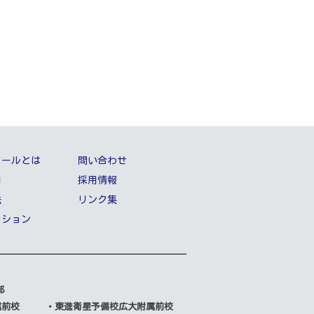
クールとは
問い合わせ
内
採用情報
法
リンク集
クション
部
属前校
・東進衛星予備校広大附属前校